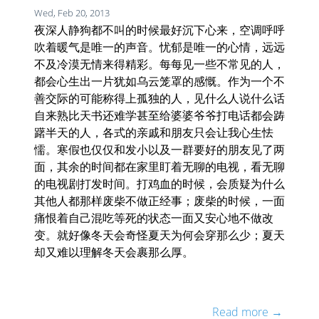
Wed, Feb 20, 2013
夜深人静狗都不叫的时候最好沉下心来，空调呼呼
吹着暖气是唯一的声音。忧郁是唯一的心情，远远
不及冷漠无情来得精彩。每每见一些不常见的人，
都会心生出一片犹如乌云笼罩的感慨。作为一个不
善交际的可能称得上孤独的人，见什么人说什么话
自来熟比天书还难学甚至给婆婆爷爷打电话都会踌
躇半天的人，各式的亲戚和朋友只会让我心生怯
懦。寒假也仅仅和发小以及一群要好的朋友见了两
面，其余的时间都在家里盯着无聊的电视，看无聊
的电视剧打发时间。打鸡血的时候，会质疑为什么
其他人都那样废柴不做正经事；废柴的时候，一面
痛恨着自己混吃等死的状态一面又安心地不做改
变。就好像冬天会奇怪夏天为何会穿那么少；夏天
却又难以理解冬天会裹那么厚。
Read more →