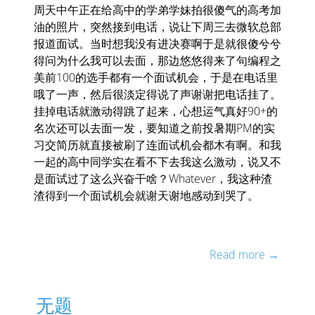
周天中午正在给高中的学弟学妹拍很傻气的高考加
油的照片，突然接到电话，说让下周三去微软总部
报道面试。当时想我没有进决赛啊于是就很傻兮兮
得问为什么我可以去面，那边悠悠得来了句编程之
美前100的选手都有一个面试机会，于是在电话里
哦了一声，然后很淡定得说了声谢谢把电话挂了。
挂掉电话就激动得跳了起来，心想运气真好90+的
名次还可以去面一发，要知道之前投暑期PM的实
习交简历就直接被刷了连面试机会都木有啊。和我
一起的高中同学实在看不下去我这么激动，说又不
是面试过了这么兴奋干啥？Whatever，我这种渣
渣得到一个面试机会就谢天谢地感动到哭了。
Read more →
无题