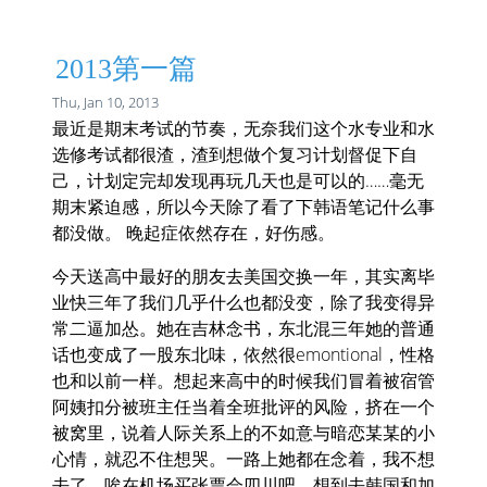
2013第一篇
Thu, Jan 10, 2013
最近是期末考试的节奏，无奈我们这个水专业和水
选修考试都很渣，渣到想做个复习计划督促下自
己，计划定完却发现再玩几天也是可以的……毫无
期末紧迫感，所以今天除了看了下韩语笔记什么事
都没做。 晚起症依然存在，好伤感。
今天送高中最好的朋友去美国交换一年，其实离毕
业快三年了我们几乎什么也都没变，除了我变得异
常二逼加怂。她在吉林念书，东北混三年她的普通
话也变成了一股东北味，依然很emontional，性格
也和以前一样。想起来高中的时候我们冒着被宿管
阿姨扣分被班主任当着全班批评的风险，挤在一个
被窝里，说着人际关系上的不如意与暗恋某某的小
心情，就忍不住想哭。一路上她都在念着，我不想
去了，唉在机场买张票会四川吧。想到去韩国和加