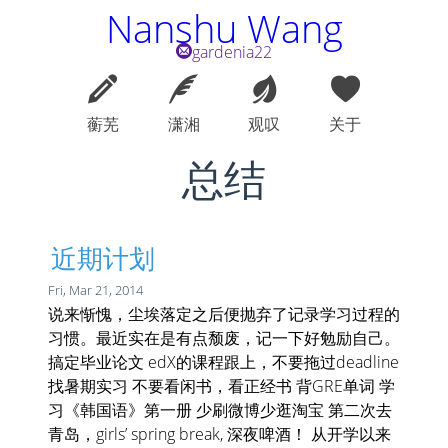
Nanshu Wang
gardenia22
蘅芜
潇湘
观叹
关于
总结
近期计划
Fri, Mar 21, 2014
说来惭愧，尘埃落定之后便抛弃了记录学习过程的
习惯。最近实在是有点颓废，记一下好勉励自己。
搞定毕业论文 edX的课程跟上，不要拖过deadline
找暑期实习 不要看闲书，看正经书 背GRE单词 学
习《韩国语》第一册 少刷微博少逛淘宝 第二次去
青岛，girls’ spring break, 深夜啤酒！ 从开学以来