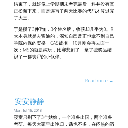
结束了，就好像上学期期末考完最后一科并没有真
正松懈下来，而是连写了两天比赛的代码才算过完
了大三。
于是攒了3件T恤，3个姓名牌，收获却几乎为0。R
大本身就是去酱油的，深知自己反正也拿不到自己
学院内保的资格；CAS被拒，10月则会再去面一
次；MS的就是纯玩，比赛悲剧了，拿了些奖品结
识了一群丧尸的小伙伴。
Read more →
安安静静
Mon, Jul 15, 2013
寝室只剩下了3个姑娘，一个准备出国，两个准备
考研。每天大家早出晚归，话也不多，在闷热的宿