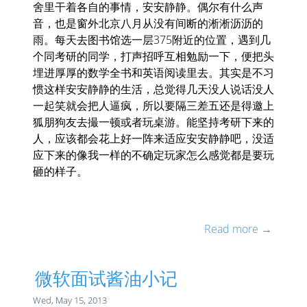
舍里干着各自的事情，安安静静。偶尔有什么声
音，也是窗外北京八月从没有间断的淅淅沥沥的
雨。每天去图书馆选一层375附近的位置，遇到几
个同考研的同学，打声招呼互相勉励一下，便把头
埋进厚厚的数学全书和英语阅读里去。其实是不习
惯这样安安静静的生活，总觉得几天没人说话没人
一起笑就会把人逼疯，所以要隔三差五还是得邀上
狐朋狗友去撮一顿或者玩桌游。能坚持考研下来的
人，应该都会花上好一阵来适应安安静静吧，没适
应下来的像我一样的不确定玩家怎么感觉都是要玩
砸的样子。
Read more →
微软面试酱油小记
Wed, May 15, 2013