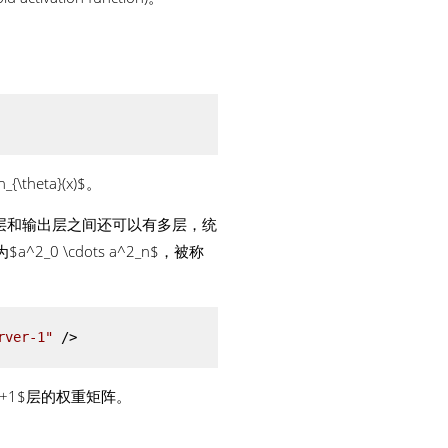
eta}(x)$。
r)，输入层和输出层之间还可以有多层，统
2_0 \cdots a^2_n$，被称
rver-1"
 />
到第$j+1$层的权重矩阵。