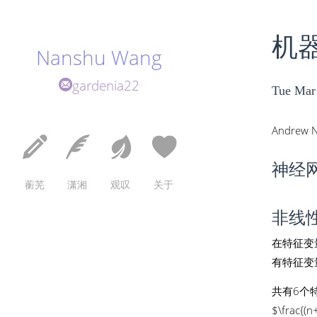
机器
Nanshu Wang
gardenia22
Tue Mar
Andrew N
神经
蘅芜
潇湘
观叹
关于
非线
在特征变
有特征变
共有6个
$\frac{(