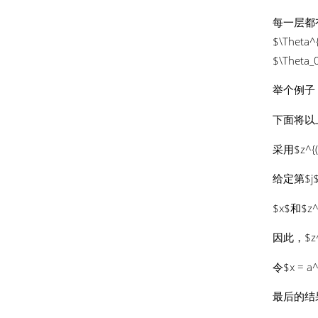
每一层都有自
$\Theta
$\The
举个例子，
下面将以
采用$z^
给定第$j
$x$和$z
因此，$z^{(j
令$x = a^{
最后的结