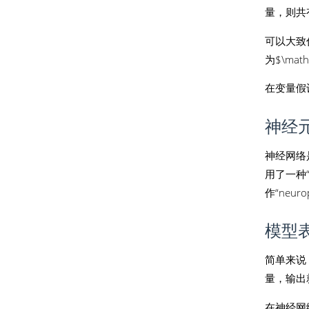
量，则共有$\
可以大致估
为$\ma
在变量假
神经
神经网络
用了一种
作“neu
模型
简单来说
量，输出
在神经网络中