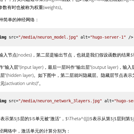
a$参数有时也被称为权重(weights)。
种简单的神经网络：
img
src
=
"/media/neuron_model.jpg"
alt
=
"hugo-server-1"
 />
入节点(nodes)，第二层是输出节点，也就是我们假设函数的结果$h_{\th
“输入层”(input layer)，最后一层叫作“输出层”(output laye
层”(hidden layer)。如下图中，第二层就叫隐藏层。隐藏层节点表示为$a^
activation units)”。
img
src
=
"/media/neuron_network_3layers.jpg"
alt
=
"hugo-se
(j)}$表示第$j$层的$i$单元被“激活”，$\Theta^{(j)}$表示从第$j$层
经网络中，激活单元的计算分别为：