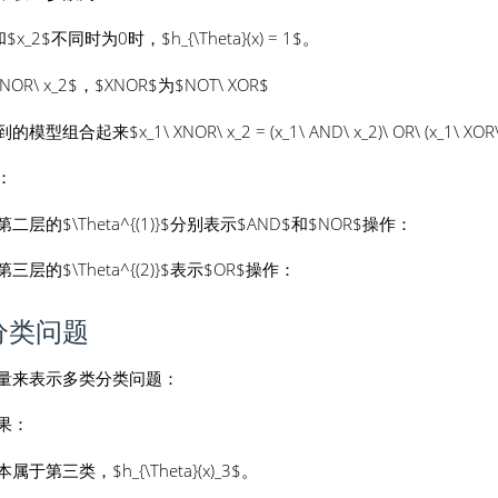
$x_2$不同时为0时，$h_{\Theta}(x) = 1$。
 XNOR\ x_2$，$XNOR$为$NOT\ XOR$
型组合起来$x_1\ XNOR\ x_2 = (x_1\ AND\ x_2)\ OR\ (x_1\ XOR\ 
：
二层的$\Theta^{(1)}$分别表示$AND$和$NOR$操作：
层的$\Theta^{(2)}$表示$OR$操作：
分类问题
量来表示多类分类问题：
果：
于第三类，$h_{\Theta}(x)_3$。