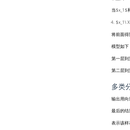
当$x_1$和
$x_1\
将前面得到的模
模型如下
第一层到第
第二层到第三
多类
输出用向
最后的结
表示该样本属