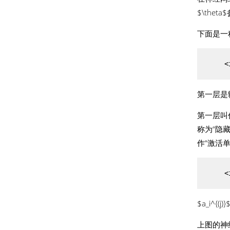
$\thet
下面是一
<
第一层是输
第一层叫作
称为“隐藏
作“激活单元(
<
$a_i^{
上图的神