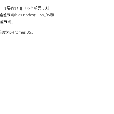
+1$层有$s_{j+1}$个单元，则
"偏差节点(bias nodes)“，$x_0$和
偏差节点。
$4 \times 3$。