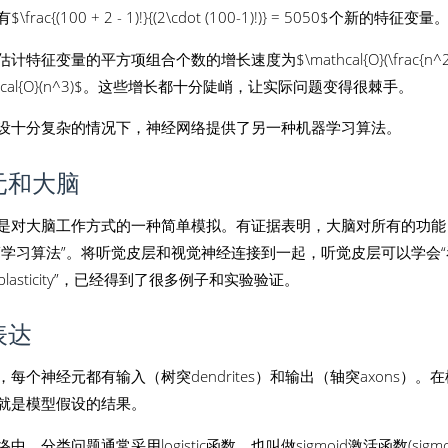
frac{(100 + 2 - 1)!}{(2\cdot (100-1)!)} = 5050$个新的特征变量
计特征变量的平方项组合个数的增长速度为$\mathcal{O}(\frac{
thcal{O}(n^3)$。这些增长都十分陡峭，让实际问题变得很棘手。
设十分复杂的情况下，神经网络提供了另一种机器学习算法。
元和大脑
是对大脑工作方式的一种简单模拟。有证据表明，大脑对所有的功能
“学习算法”。将听觉皮层和视觉神经连接到一起，听觉皮层可以学会“
roplasticity”，已经得到了很多例子和实验验证。
表达
，每个神经元都有输入（树突dendrites）和输出（轴突axons）
就是模型假设的结果。
，分类问题通常采用logistic函数，也叫做sigmoid激活函数(sigmoid acti