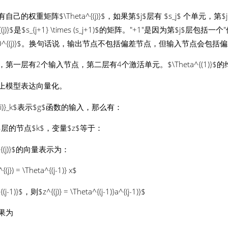
己的权重矩阵$\Theta^{(j)}$，如果第$j$层有 $s_j$ 个单元，第$j
^{(j)}$是$s_{j+1} \times (s_j+1)$的矩阵。"+1"是因为第$j$层包括一个
ta_0^{(j)}$。换句话说，输出节点不包括偏差节点，但输入节点会包括
第一层有2个输入节点，第二层有4个激活单元。$\Theta^{(1)}$的维度为
上模型表达向量化。
{(i)}_k$表示$g$函数的输入，那么有：
$层的节点$k$，变量$z$等于：
^{(j)}$的向量表示为：
}) = \Theta^{(j-1)} x$
(j-1)}$，则$z^{(j)} = \Theta^{(j-1)}a^{(j-1)}$
果为