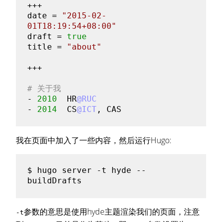
+++

date = 
"2015-02-
01T18:19:54+08:00"
draft = 
true
title = 
"about"
+++

# 关于我
- 
2010
  HR
@RUC
- 
2014
  CS
@ICT
我在页面中加入了一些内容，然后运行Hugo:
$ 
hugo server -t hyde --
参数的意思是使用hyde主题渲染我们的页面，注意
-t