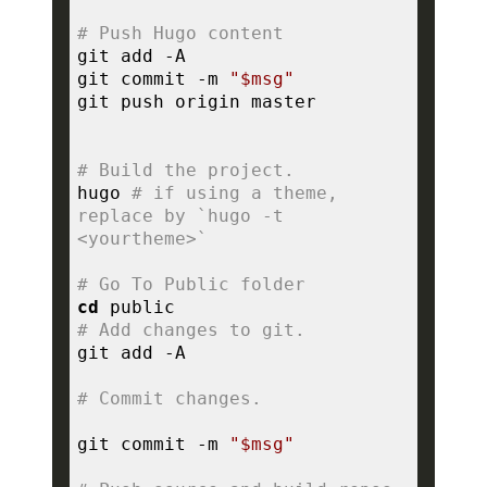
# Push Hugo content 
git commit -m 
"
$msg
"
# Build the project. 
hugo 
# if using a theme, 
replace by `hugo -t 
<yourtheme>`
# Go To Public folder
cd
# Add changes to git.
# Commit changes.
git commit -m 
"
$msg
"