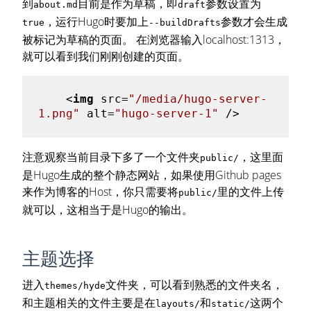
到
目前是作为草稿，即
参数设置为
about.md
draft
，运行Hugo时要加上
参数才会生成
true
--buildDrafts
被标记为草稿的页面。 在浏览器输入localhost:1313，
就可以看到我们刚刚创建的页面。
<
img
src
=
"/media/hugo-server-
1.png"
alt
=
"hugo-server-1"
 />
注意观察当前目录下多了一个文件夹
，这里面
public/
是Hugo生成的整个静态网站，如果使用Github pages
来作为博客的Host，你只需要将
里的文件上传
public/
就可以，这相当于是Hugo的输出。
主题选择
进入
文件夹，可以看到熟悉的文件夹名，
themes/hyde
和主题相关的文件主要是在
和
这两个
layouts/
static/