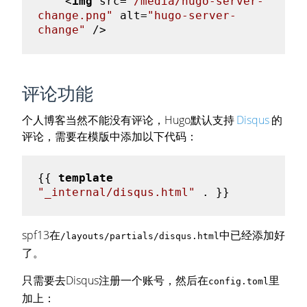
<
img
src
=
"/media/hugo-server-
change.png"
alt
=
"hugo-server-
change"
 />
评论功能
个人博客当然不能没有评论，Hugo默认支持
Disqus
的
评论，需要在模版中添加以下代码：
{{ 
template
"_internal/disqus.html"
spf13在
中已经添加好
/layouts/partials/disqus.html
了。
只需要去Disqus注册一个账号，然后在
里
config.toml
加上：