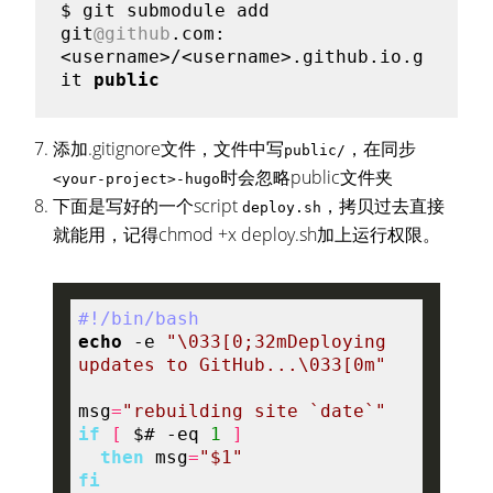
$ git submodule add 
git
@github
.com:
<username>/<username>.github.io.g
it 
public
添加.gitignore文件，文件中写
，在同步
public/
时会忽略public文件夹
<your-project>-hugo
下面是写好的一个script
，拷贝过去直接
deploy.sh
就能用，记得chmod +x deploy.sh加上运行权限。
#!/bin/bash
echo
-e
"\033[0;32mDeploying 
updates to GitHub...\033[0m"
msg
=
"rebuilding site `date`"
if
[
$#
-eq
1
]
then
 msg
=
"
$1
"
fi