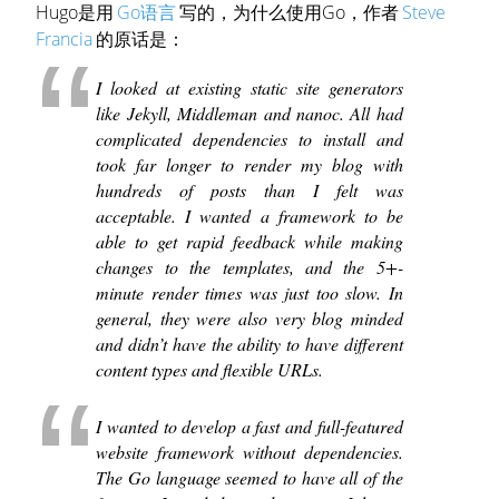
Hugo是用
Go语言
写的，为什么使用Go，作者
Steve
Francia
的原话是：
I looked at existing static site generators
like Jekyll, Middleman and nanoc. All had
complicated dependencies to install and
took far longer to render my blog with
hundreds of posts than I felt was
acceptable. I wanted a framework to be
able to get rapid feedback while making
changes to the templates, and the 5+-
minute render times was just too slow. In
general, they were also very blog minded
and didn’t have the ability to have different
content types and flexible URLs.
I wanted to develop a fast and full-featured
website framework without dependencies.
The Go language seemed to have all of the