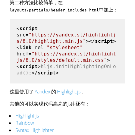
第二种方法比较简单，在
中加上：
layouts/partials/header_includes.html
<
script
src
=
"https://yandex.st/highlightj
s/8.0/highlight.min.js"
>
</
script
>
<
link
rel
=
"stylesheet"
href
=
"https://yandex.st/highlight
js/8.0/styles/default.min.css"
>
<
script
>
hljs.initHighlightingOnLo
ad();
</
script
>
这里使用了
Yandex
的
Highlight.js
。
其他的可以实现代码高亮的js库还有：
Highlight.js
Rainbow
Syntax Highlighter