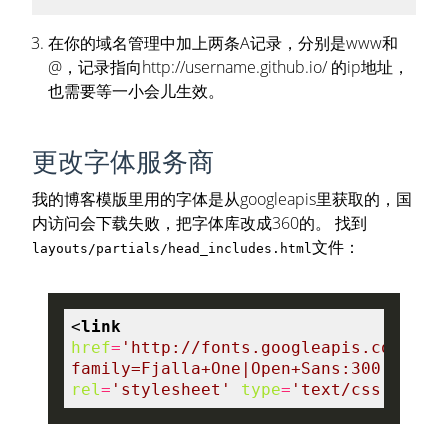
在你的域名管理中加上两条A记录，分别是www和
@，记录指向http://username.github.io/ 的ip地址，
也需要等一小会儿生效。
更改字体服务商
我的博客模版里用的字体是从googleapis里获取的，国
内访问会下载失败，把字体库改成360的。 找到
文件：
layouts/partials/head_includes.html
<
link
href
=
'http://fonts.googleapis.com/css
family=Fjalla+One|Open+Sans:300'
rel
=
'stylesheet'
type
=
'text/css'
>