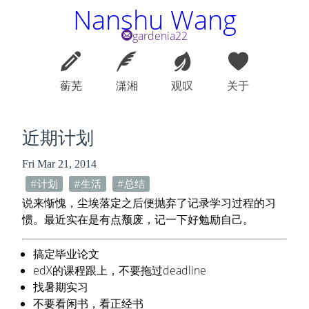
Nanshu Wang
gardenia22
蘅芜
潇湘
观叹
关于
近期计划
Fri Mar 21, 2014
计划
生活
总结
说来惭愧，尘埃落定之后便抛弃了记录学习过程的习
惯。最近实在是有点颓废，记一下好勉励自己。
搞定毕业论文
edX的课程跟上，不要拖过deadline
找暑期实习
不要看闲书，看正经书