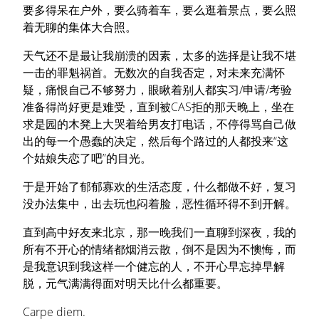
要多得呆在户外，要么骑着车，要么逛着景点，要么照
着无聊的集体大合照。
天气还不是最让我崩溃的因素，太多的选择是让我不堪
一击的罪魁祸首。无数次的自我否定，对未来充满怀
疑，痛恨自己不够努力，眼瞅着别人都实习/申请/考验
准备得尚好更是难受，直到被CAS拒的那天晚上，坐在
求是园的木凳上大哭着给男友打电话，不停得骂自己做
出的每一个愚蠢的决定，然后每个路过的人都投来“这
个姑娘失恋了吧”的目光。
于是开始了郁郁寡欢的生活态度，什么都做不好，复习
没办法集中，出去玩也闷着脸，恶性循环得不到开解。
直到高中好友来北京，那一晚我们一直聊到深夜，我的
所有不开心的情绪都烟消云散，倒不是因为不懊悔，而
是我意识到我这样一个健忘的人，不开心早忘掉早解
脱，元气满满得面对明天比什么都重要。
Carpe diem.