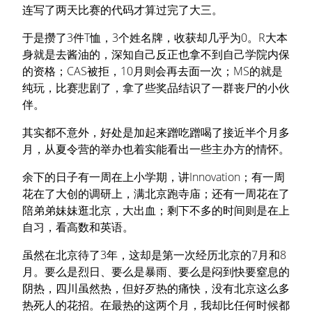
连写了两天比赛的代码才算过完了大三。
于是攒了3件T恤，3个姓名牌，收获却几乎为0。R大本
身就是去酱油的，深知自己反正也拿不到自己学院内保
的资格；CAS被拒，10月则会再去面一次；MS的就是
纯玩，比赛悲剧了，拿了些奖品结识了一群丧尸的小伙
伴。
其实都不意外，好处是加起来蹭吃蹭喝了接近半个月多
月，从夏令营的举办也着实能看出一些主办方的情怀。
余下的日子有一周在上小学期，讲Innovation；有一周
花在了大创的调研上，满北京跑寺庙；还有一周花在了
陪弟弟妹妹逛北京，大出血；剩下不多的时间则是在上
自习，看高数和英语。
虽然在北京待了3年，这却是第一次经历北京的7月和8
月。要么是烈日、要么是暴雨、要么是闷到快要窒息的
阴热，四川虽然热，但好歹热的痛快，没有北京这么多
热死人的花招。在最热的这两个月，我却比任何时候都