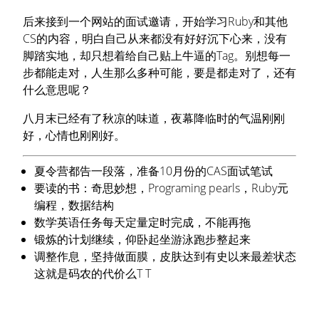
后来接到一个网站的面试邀请，开始学习Ruby和其他
CS的内容，明白自己从来都没有好好沉下心来，没有
脚踏实地，却只想着给自己贴上牛逼的Tag。别想每一
步都能走对，人生那么多种可能，要是都走对了，还有
什么意思呢？
八月末已经有了秋凉的味道，夜幕降临时的气温刚刚
好，心情也刚刚好。
夏令营都告一段落，准备10月份的CAS面试笔试
要读的书：奇思妙想，Programing pearls，Ruby元
编程，数据结构
数学英语任务每天定量定时完成，不能再拖
锻炼的计划继续，仰卧起坐游泳跑步整起来
调整作息，坚持做面膜，皮肤达到有史以来最差状态
这就是码农的代价么T T