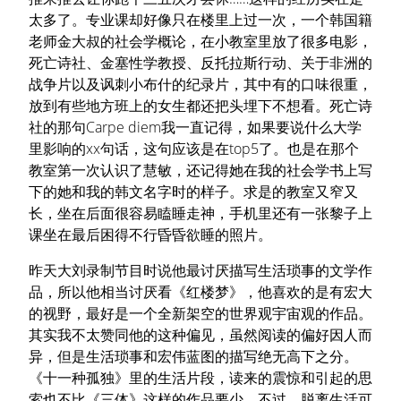
太多了。专业课却好像只在楼里上过一次，一个韩国籍
老师金大叔的社会学概论，在小教室里放了很多电影，
死亡诗社、金塞性学教授、反托拉斯行动、关于非洲的
战争片以及讽刺小布什的纪录片，其中有的口味很重，
放到有些地方班上的女生都还把头埋下不想看。死亡诗
社的那句Carpe diem我一直记得，如果要说什么大学
里影响的xx句话，这句应该是在top5了。也是在那个
教室第一次认识了慧敏，还记得她在我的社会学书上写
下的她和我的韩文名字时的样子。求是的教室又窄又
长，坐在后面很容易瞌睡走神，手机里还有一张黎子上
课坐在最后困得不行昏昏欲睡的照片。
昨天大刘录制节目时说他最讨厌描写生活琐事的文学作
品，所以他相当讨厌看《红楼梦》，他喜欢的是有宏大
的视野，最好是一个全新架空的世界观宇宙观的作品。
其实我不太赞同他的这种偏见，虽然阅读的偏好因人而
异，但是生活琐事和宏伟蓝图的描写绝无高下之分。
《十一种孤独》里的生活片段，读来的震惊和引起的思
索也不比《三体》这样的作品要少。不过，脱离生活可