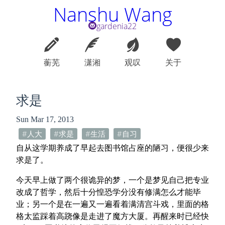
Nanshu Wang
gardenia22
蘅芜
潇湘
观叹
关于
求是
Sun Mar 17, 2013
人大
求是
生活
自习
自从这学期养成了早起去图书馆占座的陋习，便很少来
求是了。
今天早上做了两个很诡异的梦，一个是梦见自己把专业
改成了哲学，然后十分惶恐学分没有修满怎么才能毕
业；另一个是在一遍又一遍看着满清宫斗戏，里面的格
格太监踩着高跷像是走进了魔方大厦。再醒来时已经快