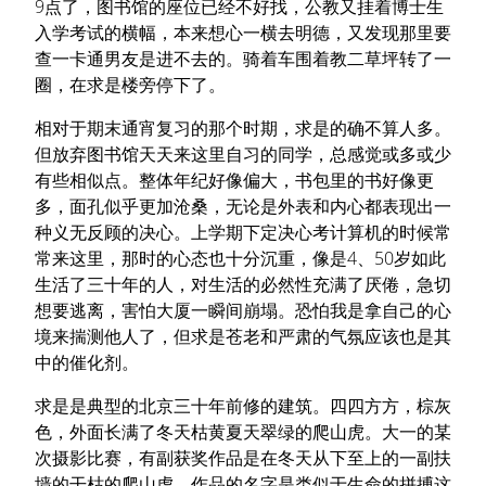
9点了，图书馆的座位已经不好找，公教又挂着博士生
入学考试的横幅，本来想心一横去明德，又发现那里要
查一卡通男友是进不去的。骑着车围着教二草坪转了一
圈，在求是楼旁停下了。
相对于期末通宵复习的那个时期，求是的确不算人多。
但放弃图书馆天天来这里自习的同学，总感觉或多或少
有些相似点。整体年纪好像偏大，书包里的书好像更
多，面孔似乎更加沧桑，无论是外表和内心都表现出一
种义无反顾的决心。上学期下定决心考计算机的时候常
常来这里，那时的心态也十分沉重，像是4、50岁如此
生活了三十年的人，对生活的必然性充满了厌倦，急切
想要逃离，害怕大厦一瞬间崩塌。恐怕我是拿自己的心
境来揣测他人了，但求是苍老和严肃的气氛应该也是其
中的催化剂。
求是是典型的北京三十年前修的建筑。四四方方，棕灰
色，外面长满了冬天枯黄夏天翠绿的爬山虎。大一的某
次摄影比赛，有副获奖作品是在冬天从下至上的一副扶
墙的干枯的爬山虎，作品的名字是类似于生命的拼搏这