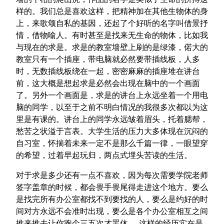
样的。我们总是喜欢这样，把精神加在其他生物体的身
上，来歌颂自私的基因，还起了个好听的名字叫借景抒
情，借物喻人。有时甚至是找来无生命的物体，比如我
与现在的求是。求是的教室墙壁上刷的是绿漆，偌大的
教室只有一个插座，带电脑就必然要带插线板，人多
时，无数插线板绕在一起，密密麻麻的插座堆在讲台
前，这大概是想起求是必然会出现在脑中的一个画面
了。另外一个画面是，求是的讲台上永远坐着一个用电
脑的同学，以至于之前不明白情况的我很多次都以为这
里是有课的。讲台上的同学永远皱着眉头，托着腮帮，
愁苦之状溢于言表。大学生活的压力大多体现在沉闷的
自习室，怀揣着未来一定不是那么千篇一律，一眼望穿
的希望，过着早起玩归，两点式埋头苦读的生活。
对于求是多少还有一点不喜欢，因为每次需要学院老师
签字盖章的时候，都会畏手畏尾得走进这个地方。要么
是找完所有办公室都找不到要找的人，要么是约好的时
间对方永远不会准时出现，要么是各个办公室相互之间
推来推去让你跑个三五次才罢休……这样的经历实在是