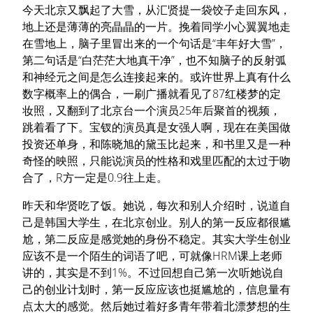
今天北京又飘起了大雪，从汇贤提一袋饺子走回东风，
地上还是薄薄的亮晶晶的一片。挽着同学小心翼翼地走
在雪地上，脑子里冒出来的一个句话是“丰年好大雪”，
第二句话是“白茫茫大地真干净”，也不知脑子的反射弧
和神经元之间是怎么连接起来的。或许世界上真有什么
数字概率上的偶合，一刷广播就看见了87红楼梦的定
妆照，又翻到了北京台一个演员25年后聚首的视频，
跳着看了下。宝钗的演员真是女强人啊，现在在美国做
投资还单身，和陈晓旭的黛玉比起来，和书里又是一种
奇怪的映照，只能说演员的性格和戏里匹配的太过于吻
合了，R方一定是0.9往上走。
昨天和华贤吃了饭。她说，每次和别人介绍时，说道自
己是韩国大学生，在北京创业。别人的第一反应都很尴
尬，第二反应是感觉她的身份不稳定。其实大学生创业
应该不是一个陌生的词语了吧，可就像HRM课上老师
讲的，其实是不到1%。不过回想自己第一次听她说自
己的创业计划时，第一反应应该也挺尴尬的，信息量有
点太大的感觉。然后她过着好多青年带着北漂梦想的生