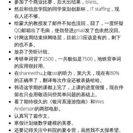
参加了个商业比赛，后天出结果，bless。
然后和信息学院的同学策划创新杯，IT staffing，现
在人还不够。
给蒙大的教授发了邮件不知也没回，囧了，一度怀疑
QQ邮箱出了毛病，使劲登进gmail发了也依然没回。
计网这周结束掉网络层，目前2/3应该是有的，剩下
的也不多。
放弃了旁听计组。
考研单词背了2500，一共貌似是7500，地铁背单词
的应用很好用。
在sharewithu上做sss的听力，第六天，现在有80%
的正确率了，翻译每次作业还被表扬哈哈。
韩语这学期的课都上完了，上课的进度很慢，现在停
留在只会用敬语问些简单问题的基础上。
看了期待很久的《银河系漫游指南》和Wes
Anderson的两部电影。
认真写了篇作文。
寒假计划做数学建模的美赛。
还要记得关注中科院的夏令营，虽然我不太报希望。