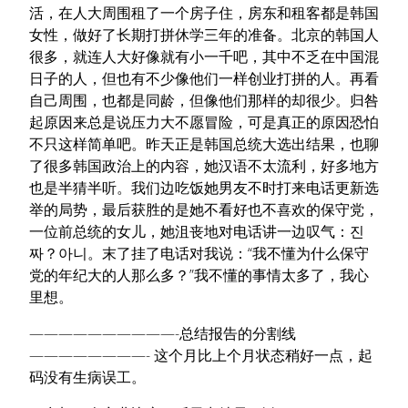
活，在人大周围租了一个房子住，房东和租客都是韩国
女性，做好了长期打拼休学三年的准备。北京的韩国人
很多，就连人大好像就有小一千吧，其中不乏在中国混
日子的人，但也有不少像他们一样创业打拼的人。再看
自己周围，也都是同龄，但像他们那样的却很少。归咎
起原因来总是说压力大不愿冒险，可是真正的原因恐怕
不只这样简单吧。昨天正是韩国总统大选出结果，也聊
了很多韩国政治上的内容，她汉语不太流利，好多地方
也是半猜半听。我们边吃饭她男友不时打来电话更新选
举的局势，最后获胜的是她不看好也不喜欢的保守党，
一位前总统的女儿，她沮丧地对电话讲一边叹气：진
짜？아니。末了挂了电话对我说：“我不懂为什么保守
党的年纪大的人那么多？”我不懂的事情太多了，我心
里想。
——————————-总结报告的分割线
————————- 这个月比上个月状态稍好一点，起
码没有生病误工。