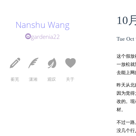
1
Nanshu Wang
gardenia22
Tue Oct 
这个假放
一放松就
去能上网
蘅芜
潇湘
观叹
关于
昨天从北
因为觉得
改的。现
材。
不过一路
没几个行