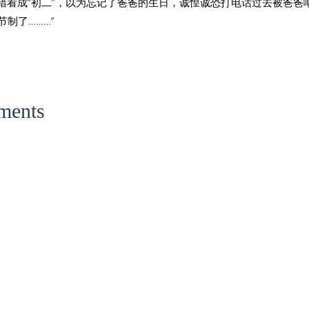
廿二”错看成“初二”，以为忘记了爸爸的生日，诚惶诚恐打电话过去被爸爸
制了………’’
ments