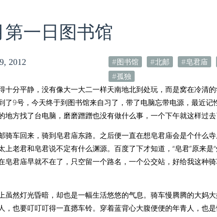
0月第一日图书馆
图书馆
北邮
皂君庙
9, 2012
孤独
得十分平静，没有像大一大二一样天南地北到处玩，而是窝在冷清的
到了9号，今天终于到图书馆来自习了，带了电脑忘带电源，最近记
的地方找了台电脑，磨磨蹭蹭也没有做什么事，一个下午就这样过去
邮骑车回来，骑到皂君庙东路。之后便一直在想皂君庙会是个什么寺
太上老君和皂君说不定有什么渊源。百度了下才知道，“皂君”原来是“
在皂君庙早就不在了，只空留一个路名，一个公交站，好给我这种骑
上虽然灯光昏暗，却也是一幅生活悠悠的气息。骑车慢腾腾的大妈大
人，也要叮叮叮得一直摁车铃。穿着蓝背心大腹便便的年青人，也是