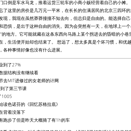
门口倒是车水马龙，推着运货三轮车的小商小贩经营着自己的小摊。
忘了这里的房价是几万元一平米，在长长的住满居民的北京三四环的
发现，我现在虽然莽莽撞撞不知去向，但总归是自由的。能选择自己
和恐惧，是出于这种自由的消失。因为会突然有一天，在地球上一个
家”的地方。它可能就藏在这条东西向马路上某个拐进去的昏暗的小巷
在，生活便开始却也结束了。 想远了，想太多真是个坏习惯，和优越
，各种事情好像也没有什么进展。
业到了27%
数据结构没有继续看
节去MIT进修过的女老师的计网
0看到了第三节课
了1005
始读色诺芬的《回忆苏格拉底》
在背着没落下
有跑步了但是昨天大概骑了有1h的车