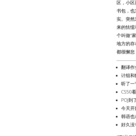
区，小区
书包，也
实。突然
来的怯懦
个叫做“
地方的存
都很懈怠
翻译作
计组和
听了一
CS5
POJ到
今天开
韩语也
好久没