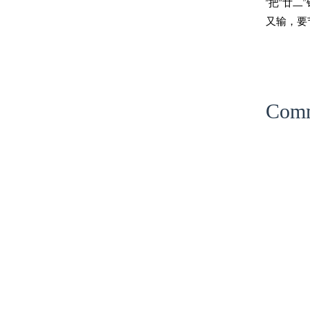
‘‘把“
又输，要节
Com