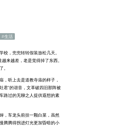
生活
学校，兜兜转转假装放松几天。
性越来越差，老是觉得掉了东西。
了。
庙，听上去是道教寺庙的样子，
灶君”的谐音，文革破四旧那阵被
车路过的无聊之人提供遐想的素
婶，车龙头前挂一颗白菜，虽然
慢腾腾得拐进灯光更加昏暗的小